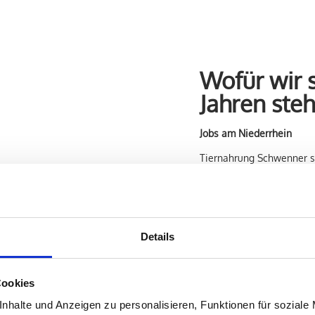
Wofür wir 
Jahren ste
Jobs am Niederrhein
Tiernahrung Schwenner st
Leidenschaft – direkt au
produzieren wir natürlic
nach Jobs am Niederrhein 
familiengeführtes Untern
ein starkes Miteinander.
Details
Unsere Mission
Wir bei Tiernahrung Schw
Cookies
Deshalb arbeiten wir täg
glücklich machen und ihr
nhalte und Anzeigen zu personalisieren, Funktionen für soziale