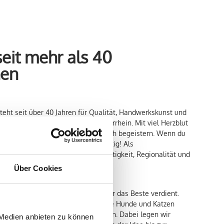
seit mehr als 40
hen
eht seit über 40 Jahren für Qualität, Handwerkskunst und
s Uedem, am wunderschönen Niederrhein. Mit viel Herzblut
he Hundesnacks, die Tier und Mensch begeistern. Wenn du
suchst, bist du bei uns genau richtig! Als
ehmen legen wir Wert auf Nachhaltigkeit, Regionalität und
Über Cookies
enner glauben, dass jedes Haustier das Beste verdient.
lich daran, Produkte zu schaffen, die Hunde und Katzen
en Besitzern ein gutes Gefühl geben. Dabei legen wir
 Medien anbieten zu können