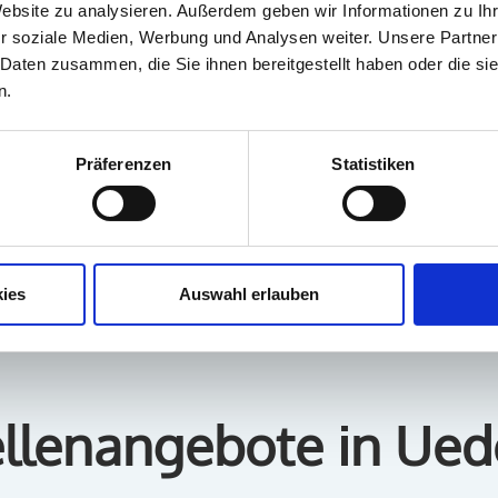
größten Wert auf Qualität
Website zu analysieren. Außerdem geben wir Informationen zu I
Lieferung.
r soziale Medien, Werbung und Analysen weiter. Unsere Partner
Unsere Kultur
 Daten zusammen, die Sie ihnen bereitgestellt haben oder die s
Bei uns erwartet dich ei
n.
und jeder zählt. Wir för
Mitarbeiter:innen und bie
Zusammenhalt, Respekt u
Präferenzen
Statistiken
ies
Auswahl erlauben
ellenangebote in Ue