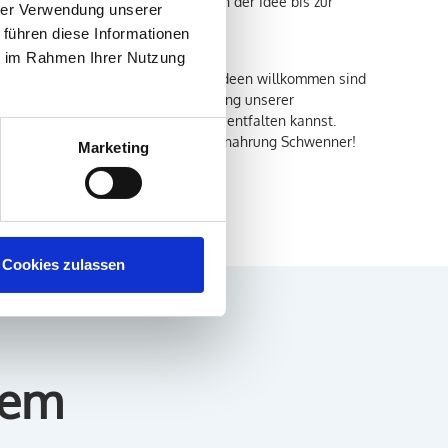
, Transparenz und Innovation – von der Idee bis zur
hrer Verwendung unserer
 führen diese Informationen
ie im Rahmen Ihrer Nutzung
n herzliches, offenes Team, in dem Ideen willkommen sind
dern die persönliche Weiterentwicklung unserer
ten ein Umfeld, in dem du dich frei entfalten kannst.
nd Freude an der Arbeit – das Tiernahrung Schwenner!
Marketing
Cookies zulassen
dem