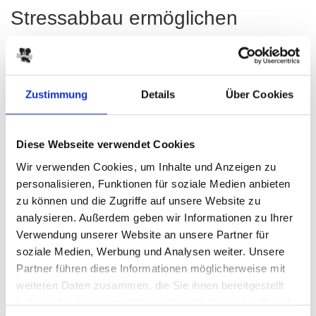
Stressabbau ermöglichen
Um dem Stress entgegenzuwirken, gibt es mehrere
Möglichkeiten. Vielen Hunden helfen spezielle
Körperwickel oder CBD-Tropfen. Bei allen Hunden haben
Zustimmung
Details
Über Cookies
Kauartikel
eine entspannende Wirkung: Durch das Kauen
baut dein Hund automatisch und auf natürliche Weise
Diese Webseite verwendet Cookies
Stress ab – solange er oder sie noch nicht zu gestresst
Wir verwenden Cookies, um Inhalte und Anzeigen zu
zum Fressen ist.
personalisieren, Funktionen für soziale Medien anbieten
zu können und die Zugriffe auf unsere Website zu
analysieren. Außerdem geben wir Informationen zu Ihrer
Tipps hinterfragen
Verwendung unserer Website an unsere Partner für
soziale Medien, Werbung und Analysen weiter. Unsere
Einige altbekannte Silvester-Tipps für Hundemenschen
Partner führen diese Informationen möglicherweise mit
sind längst widerlegt: So ist beispielsweise Eierlikör nicht
weiteren Daten zusammen, die Sie ihnen bereitgestellt
immer eine gute Idee und Beruhigungsmittel können den
haben oder die sie im Rahmen Ihrer Nutzung der Dienste