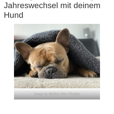
Jahreswechsel mit deinem
Hund
Image by
Myléne
from
Pixabay