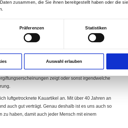
 Daten zusammen, die Sie ihnen bereitgestellt haben oder die s
 äußere Schicht zu Leder verarbeitet werden kann und
n.
darüber erfahren möchtest –
LINK
–
einem Kauartikel muss nicht drauf stehen, dass er aus
Präferenzen
Statistiken
zu erwähnen, welche den Kausnack in den Handel bringt.
, müssen nicht automatisch frei von Chemie sein. Wir
ies
Auswahl erlauben
Nummer sicher zu gehen. Letztendlich sollte man bei
rt spart und das Geld später dann ziemlich
ergiftungserscheinungen zeigt oder sonst irgendwelche
rung.
ch luftgetrocknete Kauartikel an. Mit über 40 Jahren an
und auch gut verträgt. Genau deshalb ist es uns auch so
en zu haben, damit auch jeder Mensch mit einem