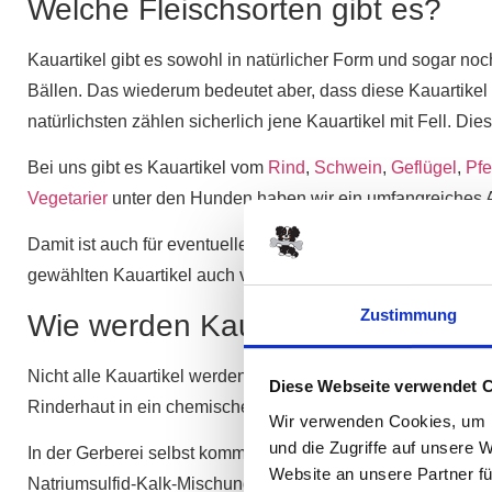
Welche Fleischsorten gibt es?
Kauartikel gibt es sowohl in natürlicher Form und sogar noc
Bällen. Das wiederum bedeutet aber, dass diese Kauartike
natürlichsten zählen sicherlich jene Kauartikel mit Fell. Dies
Bei uns gibt es Kauartikel vom
Rind
,
Schwein
,
Geflügel
,
Pfe
Vegetarier
unter den Hunden haben wir ein umfangreiches 
Damit ist auch für eventuelle Allergiker in jedem Fall etwas
gewählten Kauartikel auch verträgt, damit er lange Freude d
Zustimmung
Wie werden Kauartikel hergestell
Nicht alle Kauartikel werden chemisch hergestellt, Kauartik
Diese Webseite verwendet 
Rinderhaut in ein chemisches Bad gegeben, damit sie für den
Wir verwenden Cookies, um I
und die Zugriffe auf unsere 
In der Gerberei selbst kommen die Kauartikel dann in eine 
Website an unsere Partner fü
Natriumsulfid-Kalk-Mischung, damit sowohl Fett als auch H