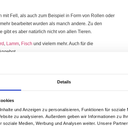
h mit Fell, als auch zum Beispiel in Form von Rollen oder
l mehr bearbeitet wurden als manch andere. Zu den
e gibt es aber natürlich nicht von allen Tieren.
rd
,
Lamm
,
Fisch
und vielem mehr. Auch für die
Angebot.
 dabei, denn es ist wichtig, dass dein Hund den
aran hat.
Details
t?
el aus China jedoch oft schon. Hier wird zum Beispiel die
Cookies
 Transport haltbar ist.
nhalte und Anzeigen zu personalisieren, Funktionen für soziale
Website zu analysieren. Außerdem geben wir Informationen zu I
Asche-Laugen-Lösung oder auch in eine giftige
r soziale Medien, Werbung und Analysen weiter. Unsere Partner
aare entfernt werden. Die Rinderhaut wird dann