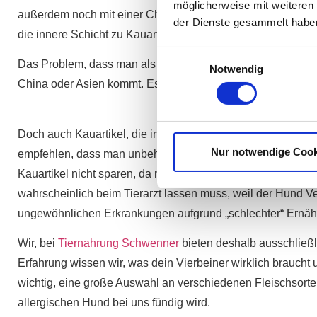
möglicherweise mit weiteren
außerdem noch mit einer Chemiekeule gespalten, damit die
der Dienste gesammelt habe
die innere Schicht zu Kauartikeln. Lies hier, wenn du mehr 
Einwilligungsauswahl
Das Problem, dass man als Hundebesitzer nun hat, ist: Auf 
Notwendig
China oder Asien kommt. Es reicht völlig aus, jene Firma 
Doch auch Kauartikel, die in Deutschland produziert werden
Nur notwendige Cook
empfehlen, dass man unbehandelte Produkte kauft, um auf 
Kauartikel nicht sparen, da man hier definitiv am falschen O
wahrscheinlich beim Tierarzt lassen muss, weil der Hund V
ungewöhnlichen Erkrankungen aufgrund „schlechter“ Ernäh
Wir, bei
Tiernahrung Schwenner
bieten deshalb ausschließli
Erfahrung wissen wir, was dein Vierbeiner wirklich braucht 
wichtig, eine große Auswahl an verschiedenen Fleischsort
allergischen Hund bei uns fündig wird.