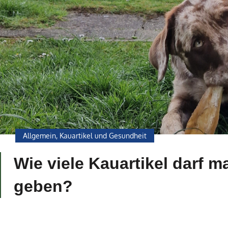
Allgemein
,
Kauartikel und Gesundheit
Wie viele Kauartikel darf 
geben?