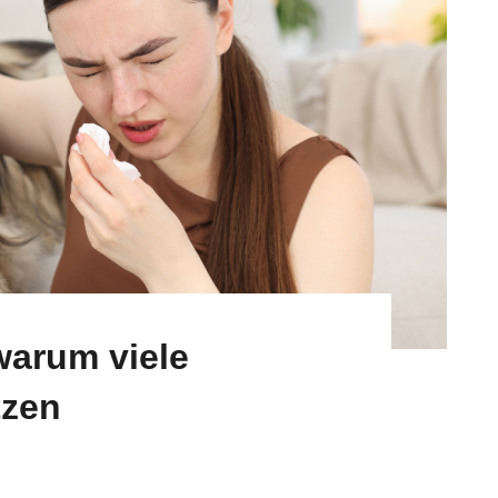
arum viele
tzen