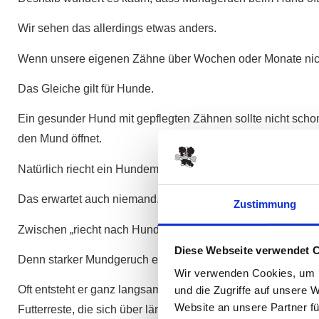
Wir sehen das allerdings etwas anders.
Wenn unsere eigenen Zähne über Wochen oder Monate nicht
Das Gleiche gilt für Hunde.
Ein gesunder Hund mit gepflegten Zähnen sollte nicht schon
den Mund öffnet.
Natürlich riecht ein Hundemaul nie nach Pfefferminz oder f
Das erwartet auch niemand.
Zustimmung
Zwischen „riecht nach Hund“ und „stinkt zum Himmel“ liegt a
Diese Webseite verwendet 
Denn starker Mundgeruch entwickelt sich meistens nicht üb
Wir verwenden Cookies, um I
Oft entsteht er ganz langsam. Ein bisschen Zahnstein hier. 
und die Zugriffe auf unsere 
Website an unsere Partner fü
Futterreste, die sich über längere Zeit festsetzen.