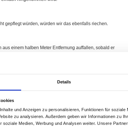
 gepflegt würden, würden wir das ebenfalls riechen.
 aus einem halben Meter Entfernung auffallen, sobald er
rischer Zahnpasta.
Details
llerdings ein ziemlich großer Unterschied.
Cookies
er Nacht.
nhalte und Anzeigen zu personalisieren, Funktionen für soziale
Etwas Belag dort. Vielleicht entzündetes Zahnfleisch oder
Website zu analysieren. Außerdem geben wir Informationen zu I
r soziale Medien, Werbung und Analysen weiter. Unsere Partner