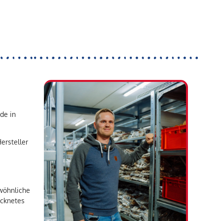
de in
ersteller
wöhnliche
ocknetes