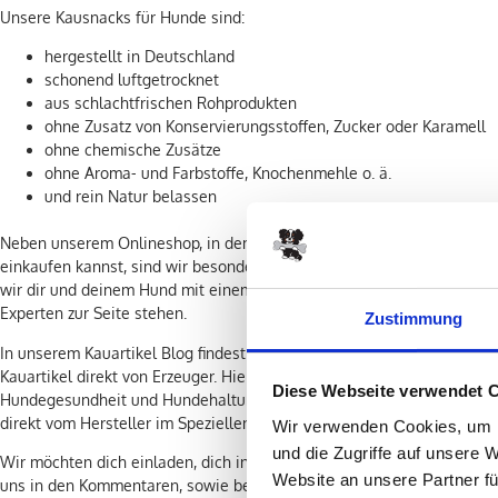
Unsere Kausnacks für Hunde sind:
hergestellt in Deutschland
schonend luftgetrocknet
aus schlachtfrischen Rohprodukten
ohne Zusatz von Konservierungsstoffen, Zucker oder Karamell
ohne chemische Zusätze
ohne Aroma- und Farbstoffe, Knochenmehle o. ä.
und rein Natur belassen
Neben unserem Onlineshop, in dem du deine Kauartikel direkt vom He
einkaufen kannst, sind wir besonders stolz auf unseren Werksverkauf
wir dir und deinem Hund mit einem kleinen Team aus echten Kausna
Experten zur Seite stehen.
Zustimmung
In unserem Kauartikel Blog findest du spannende Themen rund um H
Kauartikel direkt von Erzeuger. Hier beantworten wir oft gestellte Fra
Diese Webseite verwendet 
Hundegesundheit und Hundehaltung im Allgemeinen und Hunde Kaua
direkt vom Hersteller im Speziellen.
Wir verwenden Cookies, um I
und die Zugriffe auf unsere 
Wir möchten dich einladen, dich in unserem Kauartikel Blog umzuse
Website an unsere Partner fü
uns in den Kommentaren, sowie bei Instagram und Facebook in Verbi