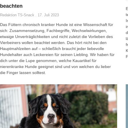
beachten
E
t
Redaktion TS-Snack
17. Juli 2023
I
Das Füttern chronisch kranker Hunde ist eine Wissenschaft für
i
sich: Zusammensetzung, Fachbegriffe, Wechselwirkungen,
d
etwaige Unverträglichkeiten und nicht zuletzt die Vorlieben des
l
Vierbeiners wollen beachtet werden. Das hört nicht bei den
f
Hauptmahlzeiten auf – schließlich braucht jeder liebevolle
K
Hundehalter auch Leckereien für seinen Liebling. Wir haben für
F
dich unter die Lupe genommen, welche Kauartikel für
nierenkranke Hunde geeignet sind und von welchen du lieber
die Finger lassen solltest.