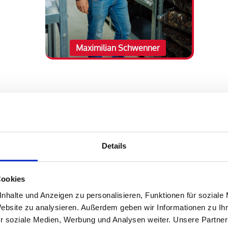
Maximilian Schwenner
rsteller
, in dem
ck
Details
unde und
gen zur
Cookies
rtikel
nhalte und Anzeigen zu personalisieren, Funktionen für soziale
Website zu analysieren. Außerdem geben wir Informationen zu I
hen und mit
r soziale Medien, Werbung und Analysen weiter. Unsere Partner
ndung zu